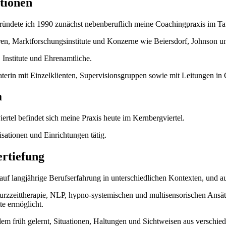
tionen
ndete ich 1990 zunächst nebenberuflich meine Coachingpraxis im Ta
turen, Marktforschungsinstitute und Konzerne wie Beiersdorf, Johnson u
 Institute und Ehrenamtliche.
aterin mit Einzelklienten, Supervisionsgruppen sowie mit Leitungen in 
a
ertel befindet sich meine Praxis heute im Kernbergviertel.
isationen und Einrichtungen tätig.
ertiefung
uf langjährige Berufserfahrung in unterschiedlichen Kontexten, und auf
Kurzzeittherapie, NLP, hypno-systemischen und multisensorischen Ansätz
te ermöglicht.
em früh gelernt, Situationen, Haltungen und Sichtweisen aus verschied