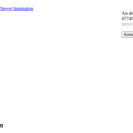
An de
07749
steyer
Kont
n